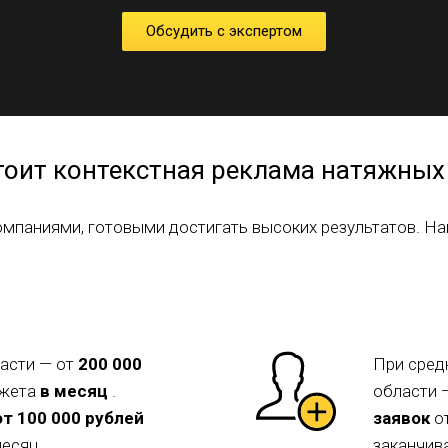
Обсудить с экспертом
тоит контекстная реклама натяжных
омпаниями, готовыми достигать высоких результатов. На
асти — от
200 000
При сред
джета
в месяц
.
области 
от 100 000 рублей
заявок
от
есяц.
заканчива