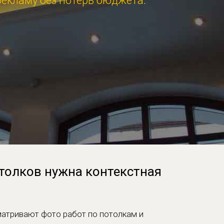
рекламу без потерь бюджета
.
толков нужна контекстная
матривают фото работ по потолкам и