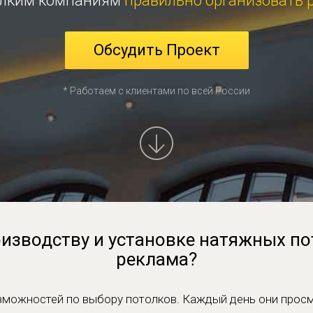
елким компаниям
правильно организовать 
Обсудить Проект
* Работаем с клиентами по всей России
изводству и установке натяжных по
реклама?
зможностей по выбору потолков. Каждый день они прос