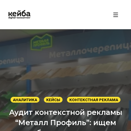
Toggle 
Перейти
к
контенту
АНАЛИТИКА
КЕЙСЫ
КОНТЕКСТНАЯ РЕКЛАМА
Аудит контекстной рекламы
“Металл Профиль”: ищем