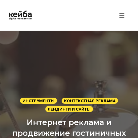
Toggle 
Перейти
к
контенту
ИНСТРУМЕНТЫ
КОНТЕКСТНАЯ РЕКЛАМА
ЛЕНДИНГИ И САЙТЫ
Интернет реклама и
продвижение гостиничных