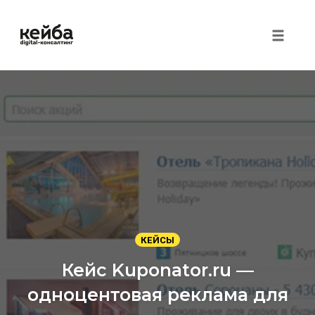
Toggle 
Перейти
к
контенту
КЕЙСЫ
Кейс Kuponator.ru —
одноцентовая реклама для