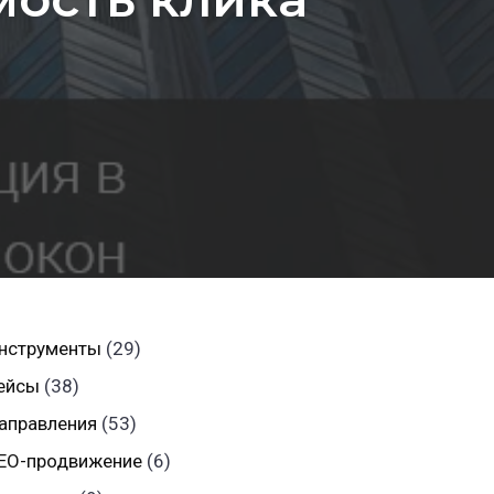
нструменты
(29)
ейсы
(38)
аправления
(53)
EO-продвижение
(6)