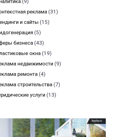
налитика
(9)
онтекстная реклама
(31)
ендинги и сайты
(15)
идогенерация
(5)
феры бизнеса
(43)
ластиковые окна
(19)
еклама недвижимости
(9)
еклама ремонта
(4)
еклама строительства
(7)
ридические услуги
(13)