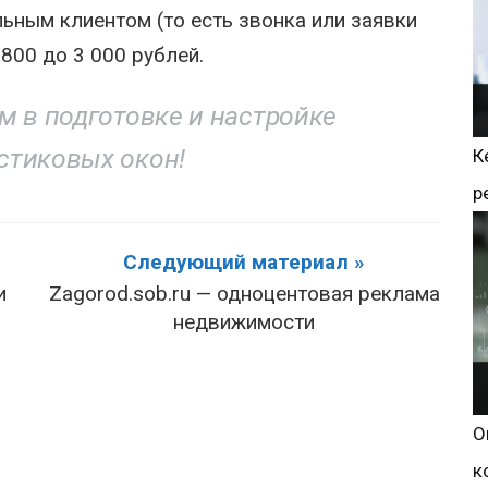
ьным клиентом (то есть звонка или заявки
 800 до 3 000 рублей.
м в подготовке и настройке
стиковых окон!
К
р
Следующий материал »
и
Zagorod.sob.ru — одноцентовая реклама
недвижимости
О
к