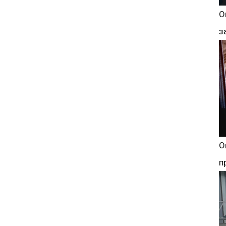
О
з
О
п