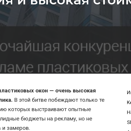
пластиковых окон — очень высокая
И
лика.
В этой битве побеждают только те
К
гию которых выстраивают опытные
Н
олидные бюджеты на рекламу, но не
S
 и замеров.