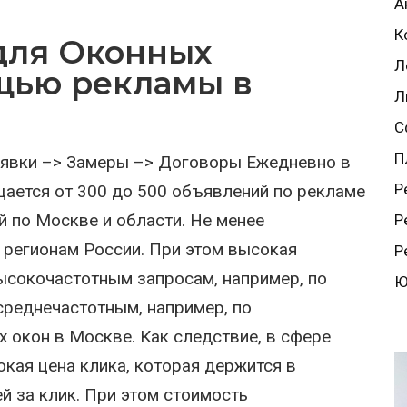
А
К
для Оконных
Л
щью рекламы в
Л
С
П
Заявки –> Замеры –> Договоры Ежедневно в
Р
ается от 300 до 500 объявлений по рекламе
 по Москве и области. Не менее
Р
 регионам России. При этом высокая
Р
ысокочастотным запросам, например, по
Ю
 среднечастотным, например, по
 окон в Москве. Как следствие, в сфере
кая цена клика, которая держится в
й за клик. При этом стоимость