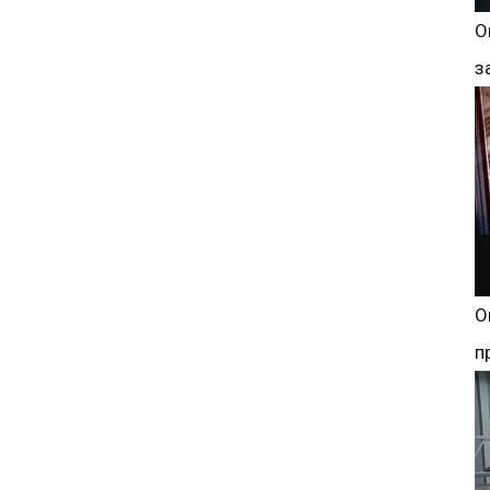
О
з
О
п