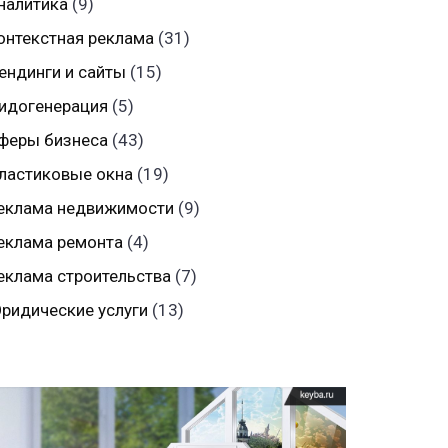
налитика
(9)
онтекстная реклама
(31)
ендинги и сайты
(15)
идогенерация
(5)
феры бизнеса
(43)
ластиковые окна
(19)
еклама недвижимости
(9)
еклама ремонта
(4)
еклама строительства
(7)
ридические услуги
(13)