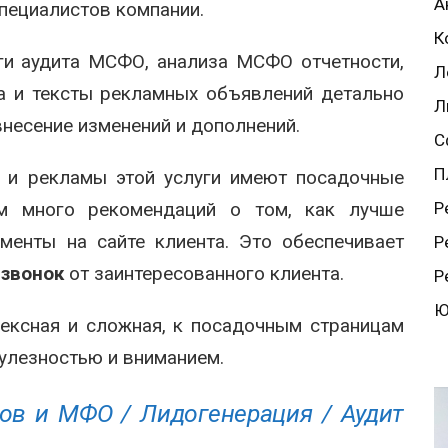
А
пециалистов компании.
К
ги аудита МСФО, анализа МСФО отчетности,
Л
а и тексты рекламных объявлений детально
Л
 внесение изменений и дополнений.
С
П
 и рекламы этой услуги имеют посадочные
м много рекомендаций о том, как лучше
Р
менты на сайте клиента. Это обеспечивает
Р
 звонок
от заинтересованного клиента.
Р
Ю
ексная и сложная, к посадочным страницам
пулезностью и вниманием.
ков и МФО /
Лидогенерация /
Аудит