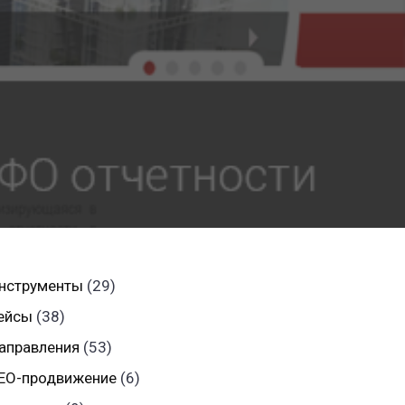
нструменты
(29)
ейсы
(38)
аправления
(53)
EO-продвижение
(6)